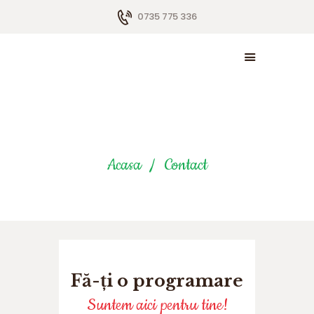
0735 775 336
ACASĂ
DESPRE NOI
SERVICII
Contact
ARTICOLE
Acasa
Contact
GALERIE
CONTACT
Fă-ți o programare
Suntem aici pentru tine!