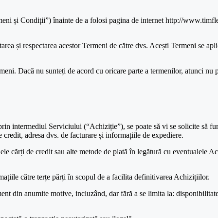
eni și Condiții”) înainte de a folosi pagina de internet http://www.timfl
tarea și respectarea acestor Termeni de către dvs. Acești Termeni se aplică
rmeni. Dacă nu sunteți de acord cu oricare parte a termenilor, atunci nu p
rin intermediul Serviciului (“Achiziție”), se poate să vi se solicite să fu
e credit, adresa dvs. de facturare și informațiile de expediere.
lele cărți de credit sau alte metode de plată în legătură cu eventualele Achi
iile către terțe părți în scopul de a facilita definitivarea Achizițiilor.
din anumite motive, incluzând, dar fără a se limita la: disponibilitatea