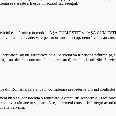
nta se găsește a fi eșuat în scopul său esențial.
iv. Serviciul este furnizat în modul “AȘA CUM ESTE” și “AȘA CUM ESTE 
ite de vandabilitate, adecvare pentru un anumit scop, neîncălcare sau curs 
 licențiatorii săi nu garantează că a) Serviciul va funcționa neîntrerupt,
iruși sau alte componente dăunătoare; sau d) rezultatele utilizării Servici
gile din România, fără a lua în considerare prevederile privind conflictul 
eni nu va fi considerată o renunțare la drepturile respective. Dacă orice
ermeni vor rămâne în vigoare. Acești Termeni constituie întregul acord dint
ire la Serviciu.