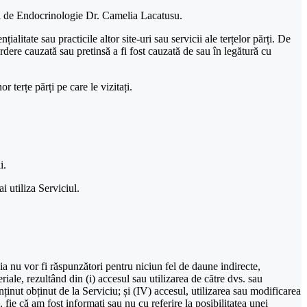
etul de Endocrinologie Dr. Camelia Lacatusu.
itate sau practicile altor site-uri sau servicii ale terțelor părți. De
re cauzată sau pretinsă a fi fost cauzată de sau în legătură cu
r terțe părți pe care le vizitați.
i.
i utiliza Serviciul.
eia nu vor fi răspunzători pentru niciun fel de daune indirecte,
eriale, rezultând din (i) accesul sau utilizarea de către dvs. sau
onținut obținut de la Serviciu; și (IV) accesul, utilizarea sau modificarea
, fie că am fost informați sau nu cu referire la posibilitatea unei