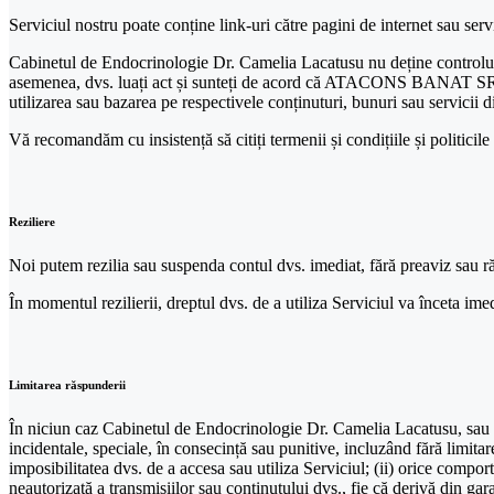
Serviciul nostru poate conține link-uri către pagini de internet sau ser
Cabinetul de Endocrinologie Dr. Camelia Lacatusu nu deține controlul și n
asemenea, dvs. luați act și sunteți de acord că ATACONS BANAT SRL nu 
utilizarea sau bazarea pe respectivele conținuturi, bunuri sau servicii d
Vă recomandăm cu insistență să citiți termenii și condițiile și politicile 
Reziliere
Noi putem rezilia sau suspenda contul dvs. imediat, fără preaviz sau răs
În momentul rezilierii, dreptul dvs. de a utiliza Serviciul va înceta imedi
Limitarea răspunderii
În niciun caz Cabinetul de Endocrinologie Dr. Camelia Lacatusu, sau admin
incidentale, speciale, în consecință sau punitive, incluzând fără limitare,
imposibilitatea dvs. de a accesa sau utiliza Serviciul; (ii) orice comport
neautorizată a transmisiilor sau conținutului dvs., fie că derivă din gara