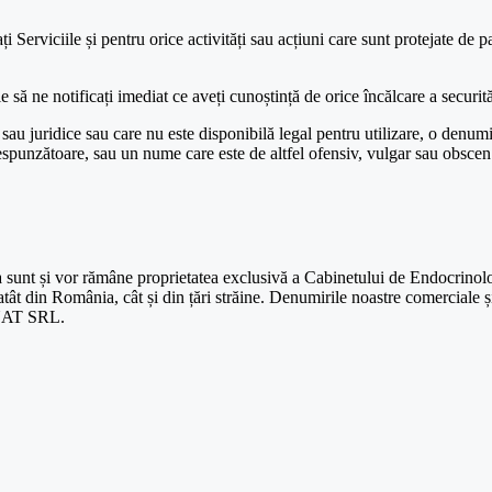
i Serviciile și pentru orice activități sau acțiuni care sunt protejate de p
e să ne notificați imediat ce aveți cunoștință de orice încălcare a securită
 sau juridice sau care nu este disponibilă legal pentru utilizare, o denu
orespunzătoare, sau un nume care este de altfel ofensiv, vulgar sau obscen
a sa sunt și vor rămâne proprietatea exclusivă a Cabinetului de Endocrinolo
atât din România, cât și din țări străine. Denumirile noastre comerciale și
ANAT SRL.