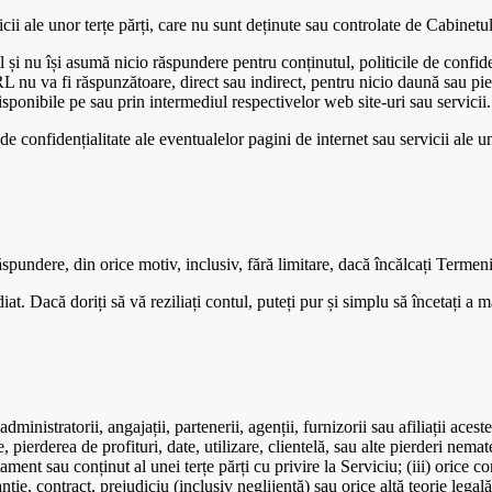
vicii ale unor terțe părți, care nu sunt deținute sau controlate de Cabin
u își asumă nicio răspundere pentru conținutul, politicile de confidențial
va fi răspunzătoare, direct sau indirect, pentru nicio daună sau pierde
isponibile pe sau prin intermediul respectivelor web site-uri sau servicii.
de confidențialitate ale eventualelor pagini de internet sau servicii ale uno
pundere, din orice motiv, inclusiv, fără limitare, dacă încălcați Termeni
at. Dacă doriți să vă reziliați contul, puteți pur și simplu să încetați a ma
istratorii, angajații, partenerii, agenții, furnizorii sau afiliații acest
 pierderea de profituri, date, utilizare, clientelă, sau alte pierderi nemat
ament sau conținut al unei terțe părți cu privire la Serviciu; (iii) orice c
nție, contract, prejudiciu (inclusiv neglijență) sau orice altă teorie legală