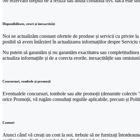
Ne rezervăm dreptul de a refuza sau anula comanda dvs. dacă este suspe
Disponibilitate, erori și inexactități
Noi ne actualizăm constant ofertele de produse și servicii cu privire la S
posibil să avem întârzieri în actualizarea informațiilor despre Serviciu ș
Nu putem să garantăm și nu garantăm exactitatea sau completitudinea nic
actualiza informațiile și de a corecta erorile, inexactitățile sau omisiu
Concursuri, tombole și promoții
Eventualele concursuri, tombole sau alte promoții (denumite colectiv “P
orice Promoții, vă rugăm consultați regulile aplicabile, precum și Polit
Conturi
Atunci când vă creați un cont la noi, trebuie să ne furnizați întotdeau