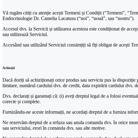
Vă rugăm citiți cu atenție acești Termeni și Condiții (“Termeni”, “Term
Endocrinologie Dr. Camelia Lacatusu (“noi”, “nouă”, sau “nostru”).
Accesul dvs. la Servicii și utilizarea acestora este condiționat de accep
sau utilizează Serviciul.
Accesând sau utilizând Serviciul consimțiți să fiți obligat de acești Te
Achiziții
Dacă doriți să achiziționați orice produs sau serviciu pus la dispoziție p
limitare, numărul cardului dvs. de credit, data expirării cardului dvs. d
Dvs. declarați și garantați că: (i) aveți dreptul legal de a folosi eventua
corecte și complete.
Furnizându-ne aceste informații, ne acordați dreptul de a furniza informaț
Ne rezervăm dreptul de a refuza sau anula comanda dvs. în orice moment 
sau serviciului, erori în comanda dvs. sau alte motive.