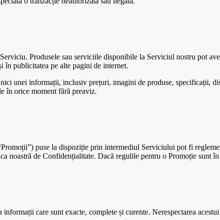
ctată o tranzacție neautorizată sau ilegală.
erviciu. Produsele sau serviciile disponibile la Serviciul nostru pot avea 
i în publicitatea pe alte pagini de internet.
i unei informații, inclusiv prețuri, imagini de produse, specificații, di
nile în orice moment fără preaviz.
romoții”) puse la dispoziție prin intermediul Serviciului pot fi reglemen
ica noastră de Confidențialitate. Dacă regulile pentru o Promoție sunt în 
na informații care sunt exacte, complete și curente. Nerespectarea acestui