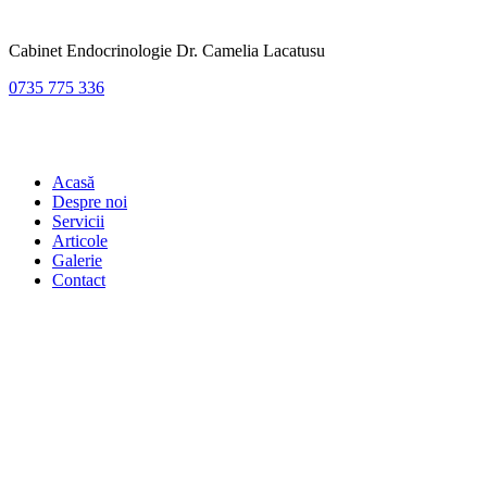
Cabinet Endocrinologie Dr. Camelia Lacatusu
0735 775 336
Acasă
Despre noi
Servicii
Articole
Galerie
Contact