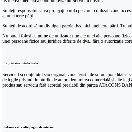
rezilierea imediată a contului dvs. din Serviciul nostru.
Sunteți responsabil să vă protejați parola pe care o utilizați când accesaț
al unei terțe părți.
Sunteți de acord să nu divulgați parola dvs. nici unei terțe părți. Trebui
Nu puteți folosi ca nume de utilizator numele unei alte persoane fizice
unei persoane fizice sau juridice diferite de dvs., fără o autorizație c
Proprietatea intelectuală
Serviciul și conținutul său original, caracteristicile și funcționalitate
de legile privind drepturile de autor, denumirea comercială și alte legi 
produs sau serviciu fără acordul prealabil din partea ATACONS B
Link-uri către alte pagini de internet