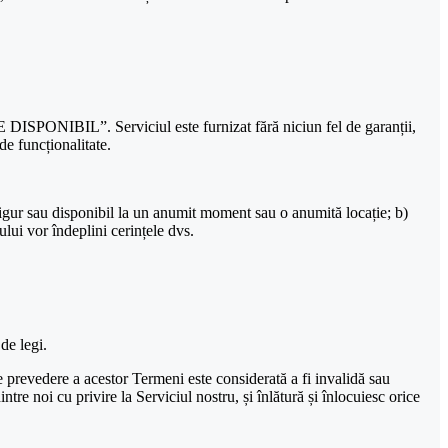
DISPONIBIL”. Serviciul este furnizat fără niciun fel de garanții,
de funcționalitate.
 sigur sau disponibil la un anumit moment sau o anumită locație; b)
ului vor îndeplini cerințele dvs.
de legi.
 prevedere a acestor Termeni este considerată a fi invalidă sau
re noi cu privire la Serviciul nostru, și înlătură și înlocuiesc orice