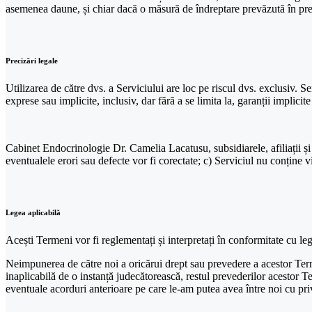
asemenea daune, și chiar dacă o măsură de îndreptare prevăzută în preze
Precizări legale
Utilizarea de către dvs. a Serviciului are loc pe riscul dvs. exclus
exprese sau implicite, inclusiv, dar fără a se limita la, garanții implic
Cabinet Endocrinologie Dr. Camelia Lacatusu, subsidiarele, afiliații și
eventualele erori sau defecte vor fi corectate; c) Serviciul nu conține v
Legea aplicabilă
Acești Termeni vor fi reglementați și interpretați în conformitate cu le
Neimpunerea de către noi a oricărui drept sau prevedere a acestor Term
inaplicabilă de o instanță judecătorească, restul prevederilor acestor T
eventuale acorduri anterioare pe care le-am putea avea între noi cu priv