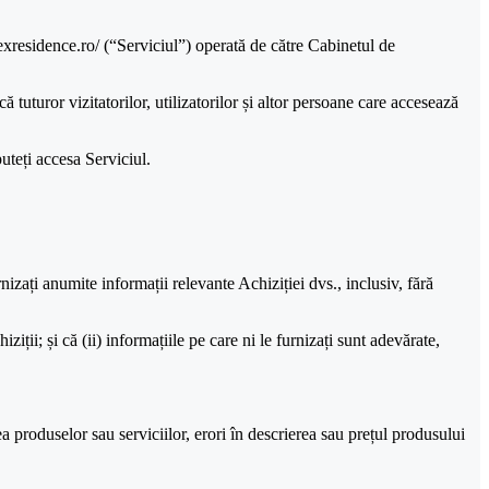
exresidence.ro/ (“Serviciul”) operată de către Cabinetul de
 tuturor vizitatorilor, utilizatorilor și altor persoane care accesează
uteți accesa Serviciul.
rnizați anumite informații relevante Achiziției dvs., inclusiv, fără
ziții; și că (ii) informațiile pe care ni le furnizați sunt adevărate,
 produselor sau serviciilor, erori în descrierea sau prețul produsului