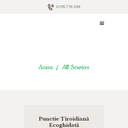
0735 775 336
ACASĂ
DESPRE NOI
SERVICII
All Services
ARTICOLE
Acasa
All Services
GALERIE
CONTACT
Punctie Tiroidiană
Ecoghidată