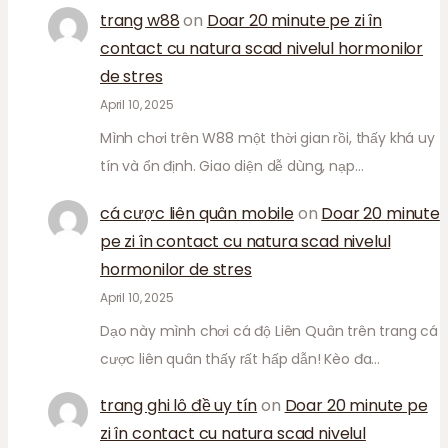
trang w88
on
Doar 20 minute pe zi în
contact cu natura scad nivelul hormonilor
de stres
April 10, 2025
Mình chơi trên W88 một thời gian rồi, thấy khá uy
tín và ổn định. Giao diện dễ dùng, nạp…
cá cược liên quân mobile
on
Doar 20 minute
pe zi în contact cu natura scad nivelul
hormonilor de stres
April 10, 2025
Dạo này mình chơi cá độ Liên Quân trên trang cá
cược liên quân thấy rất hấp dẫn! Kèo đa…
trang ghi lô đề uy tín
on
Doar 20 minute pe
zi în contact cu natura scad nivelul