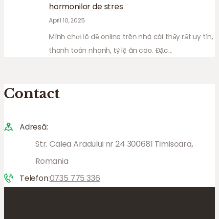
hormonilor de stres
April 10, 2025
Mình chơi lô đề online trên nhà cái thấy rất uy tín,
thanh toán nhanh, tỷ lệ ăn cao. Đặc…
Contact
Adresă:
Str. Calea Aradului nr 24 300681 Timisoara,
Romania
Telefon:
0735 775 336