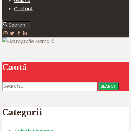
Galerie
Contact
Caută
Search
for:
Categorii