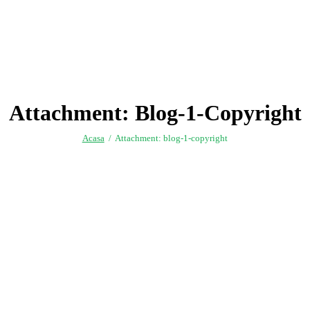
Attachment: Blog-1-Copyright
Acasa
Attachment: blog-1-copyright